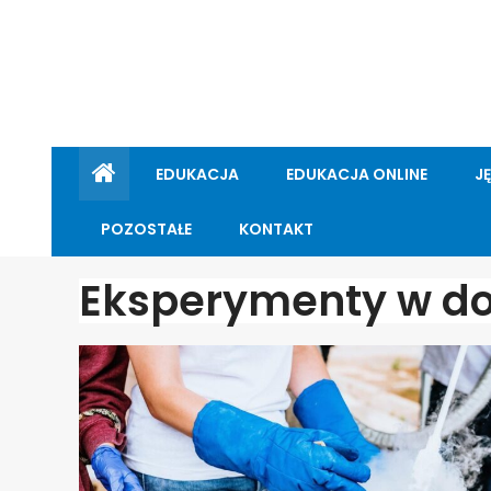
EDUKACJA
EDUKACJA ONLINE
J
POZOSTAŁE
KONTAKT
Eksperymenty w d