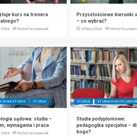
ztuje kurs na trenera
Przyszłościowe kierunki 
nalnego?
– co wybrać?
a 2026
Michał Szczepaniak
14 lipca 2026
Michał Szczepan
CJA NA STUDIA
STUDIA
STUDIA
STUDIA PODYPLOMOW
logia sądowa: studia –
Studia podyplomowe:
m, wymagania i praca
pedagogika specjalna – dl
kogo?
a 2026
Michał Szczepaniak