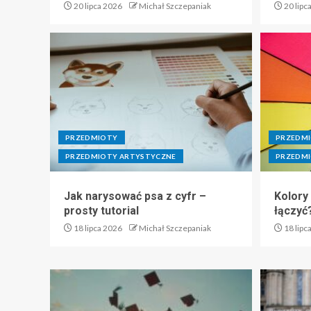
20 lipca 2026
Michał Szczepaniak
20 lipc
PRZEDMIOTY
PRZEDM
PRZEDMIOTY ARTYSTYCZNE
PRZEDMI
Jak narysować psa z cyfr –
Kolory
prosty tutorial
łączyć
18 lipca 2026
Michał Szczepaniak
18 lipc