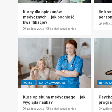
Kursy dla opiekunów
Ile kos
medycznych – jak podnieść
perso
kwalifikacje?
14 lipc
15 lipca 2026
Michał Szczepaniak
KURSY
KURSY ZAWODOWE
REKRUTA
Kurs opiekuna medycznego – jak
Psycho
wygląda nauka?
progra
13 lipca 2026
Michał Szczepaniak
12 lipc