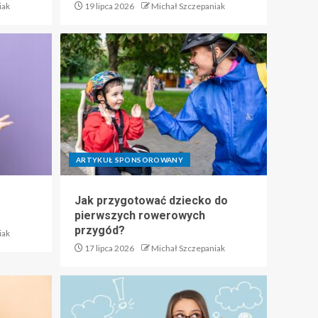
iak
19 lipca 2026
Michał Szczepaniak
ARTYKUŁ SPONSOROWANY
Jak przygotować dziecko do
pierwszych rowerowych
przygód?
iak
17 lipca 2026
Michał Szczepaniak