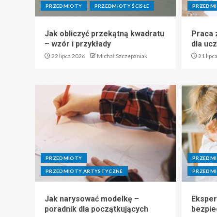
PRZEDMIOTY
PRZEDMIOTY ŚCISŁE
PRZEDMI
Jak obliczyć przekątną kwadratu
Praca z
– wzór i przykłady
dla uc
22 lipca 2026
Michał Szczepaniak
21 lipc
PRZEDMIOTY
PRZEDM
PRZEDMIOTY ARTYSTYCZNE
PRZEDMI
Jak narysować modelkę –
Eksper
poradnik dla początkujących
bezpie