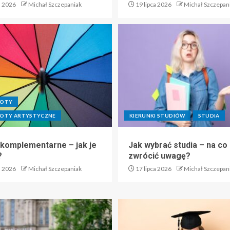
a 2026
Michał Szczepaniak
19 lipca 2026
Michał Szczepan
IOTY
OTY ARTYSTYCZNE
KIERUNKI STUDIÓW
STUDIA
 komplementarne – jak je
Jak wybrać studia – na co
?
zwrócić uwagę?
a 2026
Michał Szczepaniak
17 lipca 2026
Michał Szczepan