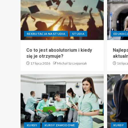
REKRUTACJA NA STUDIA
STUDIA
EDUKACJ
Co to jest absolutorium i kiedy
Najlep
się je otrzymuje?
aktual
17 lipca 2026
Michał Szczepaniak
16 lipc
KURSY
KURSY ZAWODOWE
KURSY