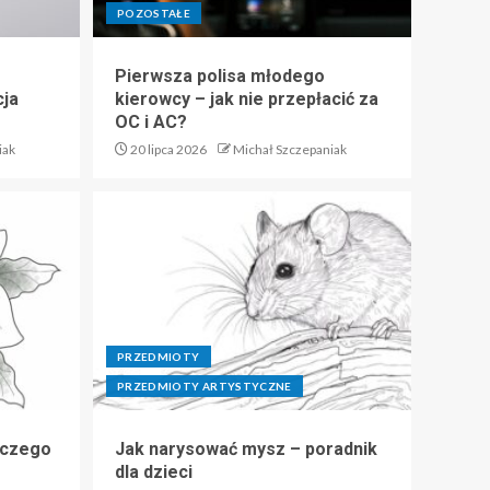
POZOSTAŁE
Pierwsza polisa młodego
cja
kierowcy – jak nie przepłacić za
OC i AC?
iak
20 lipca 2026
Michał Szczepaniak
PRZEDMIOTY
PRZEDMIOTY ARTYSTYCZNE
 czego
Jak narysować mysz – poradnik
dla dzieci