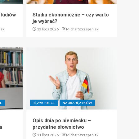
studiów
Studia ekonomiczne – czy warto
je wybrać?
iak
13 lipca 2026
Michał Szczepaniak
E
JĘZYKI OBCE
NAUKA JĘZYKÓW
Opis dnia po niemiecku –
a
przydatne słownictwo
11 lipca 2026
Michał Szczepaniak