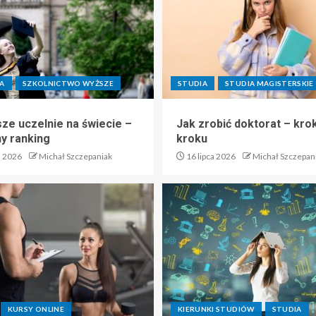
A
SZKOLNICTWO WYŻSZE
STUDIA
STUDIA MAGISTERSKIE
sze uczelnie na świecie –
Jak zrobić doktorat – kro
ny ranking
kroku
a 2026
Michał Szczepaniak
16 lipca 2026
Michał Szczepan
KURSY ONLINE
KIERUNKI STUDIÓW
STUDIA