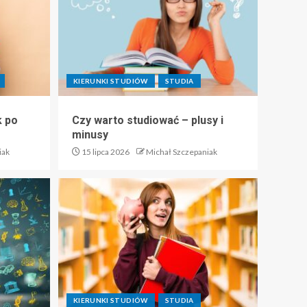
KIERUNKI STUDIÓW
STUDIA
k po
Czy warto studiować – plusy i
minusy
iak
15 lipca 2026
Michał Szczepaniak
KIERUNKI STUDIÓW
STUDIA