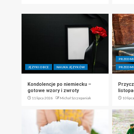
PRZEDM
JĘZYKI OBCE
NAUKA JĘZYKÓW
PRZEDM
Kondolencje po niemiecku –
Przycz
gotowe wzory i zwroty
listop
11 lipca 2026
Michał Szczepaniak
10 lipc