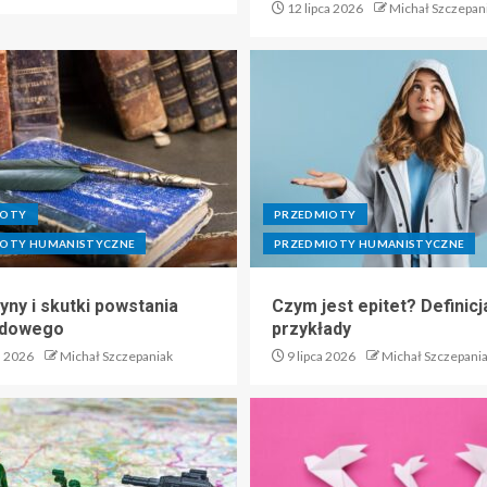
12 lipca 2026
Michał Szczepan
IOTY
PRZEDMIOTY
IOTY HUMANISTYCZNE
PRZEDMIOTY HUMANISTYCZNE
yny i skutki powstania
Czym jest epitet? Definicja
adowego
przykłady
a 2026
Michał Szczepaniak
9 lipca 2026
Michał Szczepani