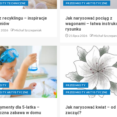
OTY TECHNICZNE
PRZEDMIOTY ARTYSTYCZNE
 recyklingu – inspiracje
Jak narysować pociąg z
zniów
wagonami – łatwa instruk
rysunku
a 2026
Michał Szczepaniak
21 lipca 2026
Michał Szczepan
IOTY
PRZEDMIOTY
OTY ARTYSTYCZNE
PRZEDMIOTY ARTYSTYCZNE
ymenty dla 5-latka –
Jak narysować kwiat – od
czna zabawa w domu
zacząć?