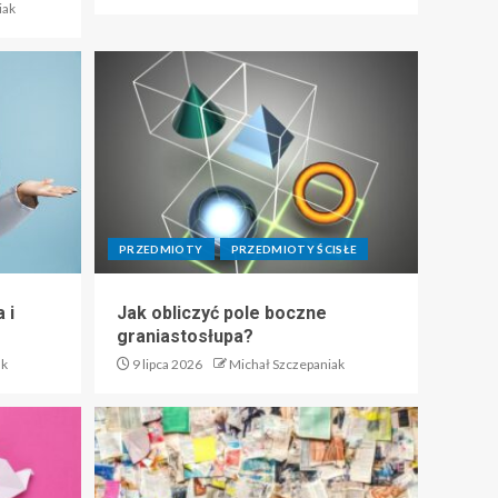
iak
PRZEDMIOTY
PRZEDMIOTY ŚCISŁE
 i
Jak obliczyć pole boczne
graniastosłupa?
ak
9 lipca 2026
Michał Szczepaniak