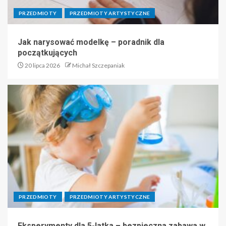
PRZEDMIOTY
PRZEDMIOTY ARTYSTYCZNE
Jak narysować modelkę – poradnik dla
początkujących
20 lipca 2026
Michał Szczepaniak
PRZEDMIOTY
PRZEDMIOTY ARTYSTYCZNE
Eksperymenty dla 5-latka – bezpieczna zabawa w