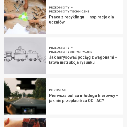
PRZEDMIOTY
PRZEDMIOTY TECHNICZNE
Praca z recyklingu – inspiracje dla
uczniów
PRZEDMIOTY
PRZEDMIOTY ARTYSTYCZNE
Jak narysować pociąg z wagonami –
łatwa instrukcja rysunku
POZOSTAŁE
Pierwsza polisa młodego kierowcy –
jak nie przepłacić za OC i AC?