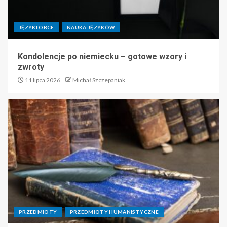
JĘZYKI OBCE
NAUKA JĘZYKÓW
Kondolencje po niemiecku – gotowe wzory i
zwroty
11 lipca 2026
Michał Szczepaniak
PRZEDMIOTY
PRZEDMIOTY HUMANISTYCZNE